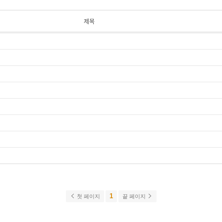
제목
1
첫 페이지
끝 페이지