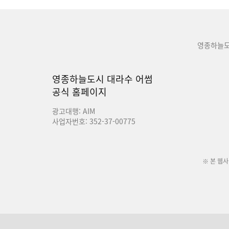
영종하늘도
영종하늘도시 대라수 어썸
공식 홈페이지
광고대행: AIM
사업자번호: 352-37-00775
※ 본 웹