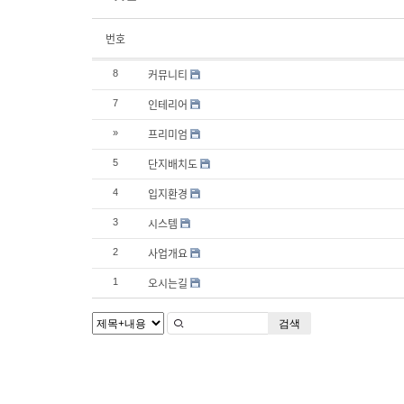
번호
커뮤니티
8
인테리어
7
프리미엄
»
단지배치도
5
입지환경
4
시스템
3
사업개요
2
오시는길
1
검색