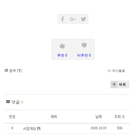
추천 0
비추천 0
첨부 [
1
]
이 게시물을
목록
댓글
0
번호
제목
날짜
조회 수
사업개요
8
2025.10.07
936