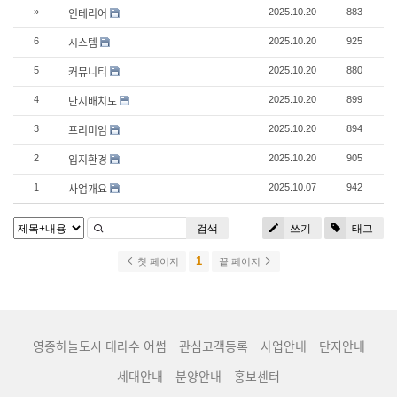
인테리어
»
2025.10.20
883
시스템
6
2025.10.20
925
커뮤니티
5
2025.10.20
880
단지배치도
4
2025.10.20
899
프리미엄
3
2025.10.20
894
입지환경
2
2025.10.20
905
사업개요
1
2025.10.07
942
검색
쓰기
태그
1
첫 페이지
끝 페이지
영종하늘도시 대라수 어썸
관심고객등록
사업안내
단지안내
세대안내
분양안내
홍보센터