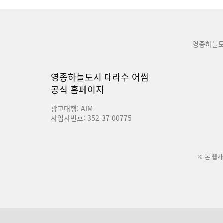
영종하늘도
영종하늘도시 대라수 어썸
공식 홈페이지
광고대행: AIM
사업자번호: 352-37-00775
※ 본 웹