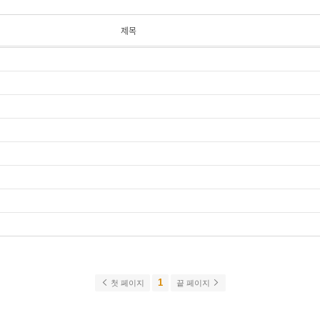
제목
1
첫 페이지
끝 페이지