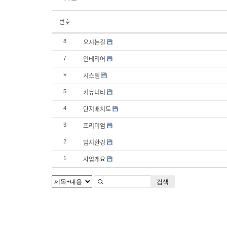
번호
오시는길
8
인테리어
7
시스템
»
커뮤니티
5
단지배치도
4
프리미엄
3
입지환경
2
사업개요
1
검색