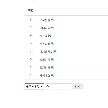
번호
오시는길
8
인테리어
7
시스템
6
커뮤니티
»
단지배치도
4
프리미엄
3
입지환경
2
사업개요
1
검색