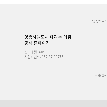
영종하늘도
영종하늘도시 대라수 어썸
공식 홈페이지
광고대행: AIM
사업자번호: 352-37-00775
※ 본 웹