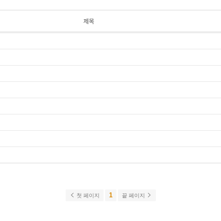
제목
1
첫 페이지
끝 페이지