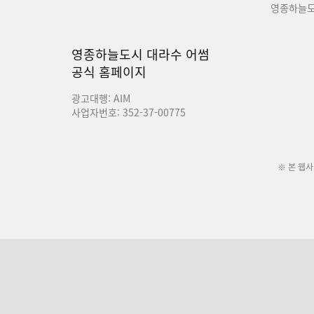
영종하늘도
영종하늘도시 대라수 어썸
공식 홈페이지
광고대행: AIM
사업자번호: 352-37-00775
※ 본 웹